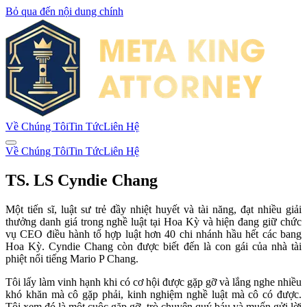
Bỏ qua đến nội dung chính
Về Chúng Tôi
Tin Tức
Liên Hệ
Về Chúng Tôi
Tin Tức
Liên Hệ
TS. LS Cyndie Chang
Một tiến sĩ, luật sư trẻ đầy nhiệt huyết và tài năng, đạt nhiều giải
thưởng danh giá trong nghề luật tại Hoa Kỳ và hiện đang giữ chức
vụ CEO điều hành tổ hợp luật hơn 40 chi nhánh hầu hết các bang
Hoa Kỳ. Cyndie Chang còn được biết đến là con gái của nhà tài
phiệt nổi tiếng Mario P Chang.
Tôi lấy làm vinh hạnh khi có cơ hội được gặp gỡ và lắng nghe nhiều
khó khăn mà cô gặp phải, kinh nghiệm nghề luật mà cô có được.
Tôi xem đó là một cuộc gặp gỡ, trò chuyện quý báu và muốn gửi lời