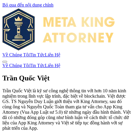
Bỏ qua đến nội dung chính
Về Chúng Tôi
Tin Tức
Liên Hệ
Về Chúng Tôi
Tin Tức
Liên Hệ
Trần Quốc Việt
Trần Quốc Việt là kỹ sư công nghệ thông tin với hơn 10 năm kinh
nghiệm trong lĩnh vực lập trình, đặc biệt về blockchain. Việt được
GS. TS Nguyễn Duy Luận giới thiệu với King Attorney, sau đó
cùng ông và Nguyễn Quốc Toàn tham gia tư vấn cho App King
Attorney (Vua App Luật sư 5.0) từ những ngày đầu hình thành. Việt
đã có những đóng góp cũng như bình luận về cách thức tổ chức dữ
liệu của App King Attorney và Việt sẽ tiếp tục đồng hành với sự
phát triển của App.