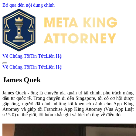
Bỏ qua đến nội dung chính
Về Chúng Tôi
Tin Tức
Liên Hệ
Về Chúng Tôi
Tin Tức
Liên Hệ
James Quek
James Quek - ông là chuyên gia quản trị tài chính, phụ trách mảng
đầu tư quốc tế. Trong chuyến đi đến Singapore, tôi có cơ hội được
gặp ông, người đã dành những lời khen có cánh cho App King
Attorney và giúp tôi Franchise App King Attorney (Vua App Luật
sư 5.0) ra thế giới, tôi luôn khắc ghi và biết ơn ông về điều đó.