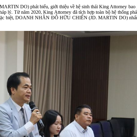
DO) phát biểu, giới thiệu về hệ sinh thái King Attorney bao gồm
p lý. Từ năm 2020, King Attorney đã tích hợp toàn bộ hệ thống phá
. Đặc biệt, DOANH NHÂN ĐỖ HỮU CHIẾN (JD. MARTIN DO) nhấn mạnh 