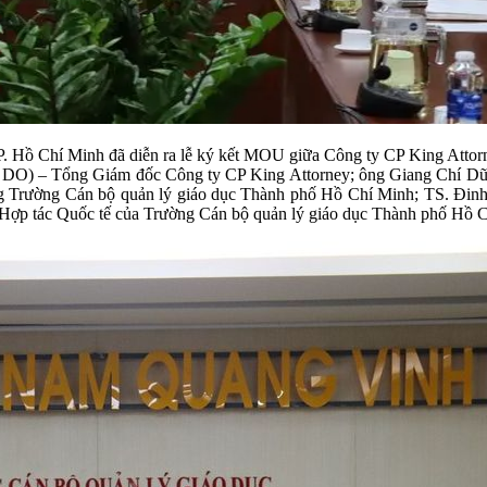
 Hồ Chí Minh đã diễn ra lễ ký kết MOU giữa Công ty CP King Attorney vớ
ổng Giám đốc Công ty CP King Attorney; ông Giang Chí Dũng - 
 Trường Cán bộ quản lý giáo dục Thành phố Hồ Chí Minh; TS.
à Hợp tác Quốc tế của Trường Cán bộ quản lý giáo dục Thành phố Hồ 