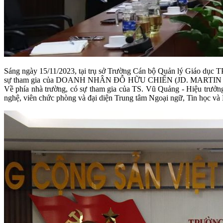
Sáng ngày 15/11/2023, tại trụ sở Trường Cán bộ Quản lý Giáo dục TP.
sự tham gia của DOANH NHÂN ĐỖ HỮU CHIẾN (JD. MARTIN DO) – T
Về phía nhà trường, có sự tham gia của TS. Vũ Quảng - Hiệu trưởng
nghệ, viên chức phòng và đại diện Trung tâm Ngoại ngữ, Tin học v