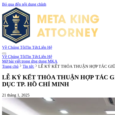
Bỏ qua đến nội dung chính
Về Chúng Tôi
Tin Tức
Liên Hệ
Về Chúng Tôi
Tin Tức
Liên Hệ
Mở bài viết trong ứng dụng MKA
Trang chủ
Tin tức
LỄ KÝ KẾT THỎA THUẬN HỢP TÁC GIỮ
LỄ KÝ KẾT THỎA THUẬN HỢP TÁC G
DỤC TP. HỒ CHÍ MINH
21 tháng 1, 2025