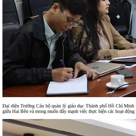
Đại diện Trường Cán bộ quản lý giáo dục Thành phố Hồ Chí Minh - 
giữa Hai Bên và mong muốn đẩy mạnh việc thực hiện các hoạt động 