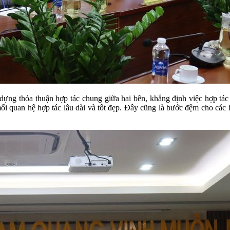
 dựng thỏa thuận hợp tác chung giữa hai bên, khẳng định việc hợp tá
 mối quan hệ hợp tác lâu dài và tốt đẹp. Đây cũng là bước đệm cho các